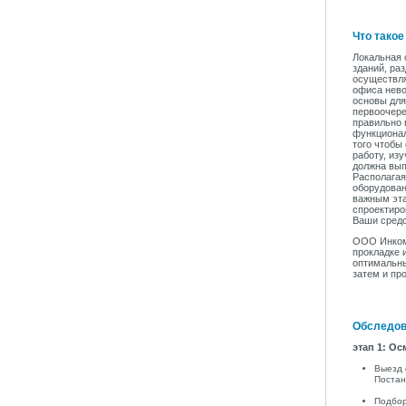
Что такое
Локальная 
зданий, ра
осуществля
офиса нево
основы для
первоочере
правильно 
функционал
того чтобы
работу, из
должна вып
Располагая
оборудован
важным эта
спроектиро
Ваши средс
ООО Инкомс
прокладке 
оптимальны
затем и пр
Обследов
этап 1: Ос
Выезд 
Постан
Подбор