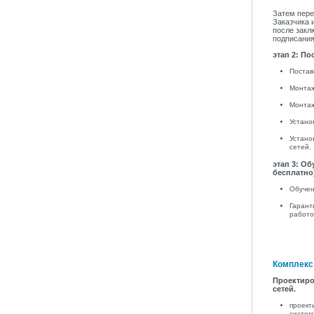
Затем пере
Заказчика 
после закл
подписания
этап 2: П
Постав
Монтаж
Монтаж
Устано
Устано
сетей.
этап 3: О
бесплатно
Обучен
Гарант
работо
Комплекс 
Проектиро
сетей.
проект
систем