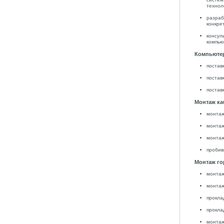
технол
разраб
конкре
консул
компью
Компьютер
постав
постав
постав
Монтаж ка
монтаж
монтаж
монтаж
пробив
Монтаж го
монтаж
монтаж
прокла
прокла
монтаж