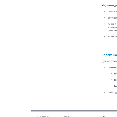
Индивидуа
помощь
соглас
гибкое
компью
ремонт
монтаж
Заявка н
Для оставл
позвон
Го
Го
Би
либо
з