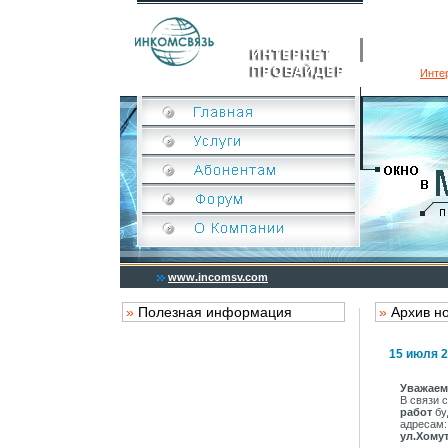
Инте
www.incomsv.com
»
Полезная информация
»
Архив н
15 июля 2
Уважаем
В связи 
работ
бу
адресам
ул.Хому